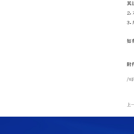
其
2
3
如
附
/u
上