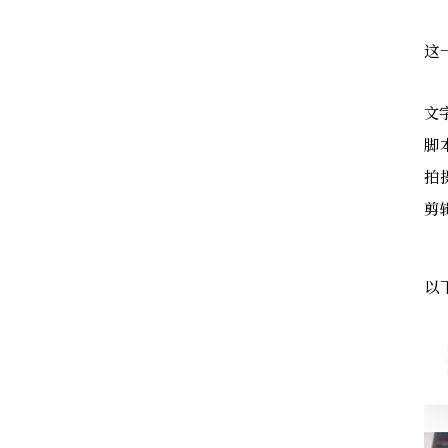
这
文
脚
拍
剪
以