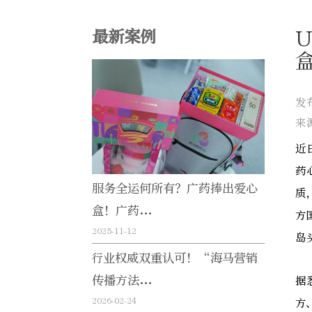
最新案例
U
发
来
近
药
服务全运何所有？广药捧出爱心
质
盒！广药...
方
2025-11-12
岛
行业权威双重认可！“海马营销
传播方法...
据
2026-02-24
方