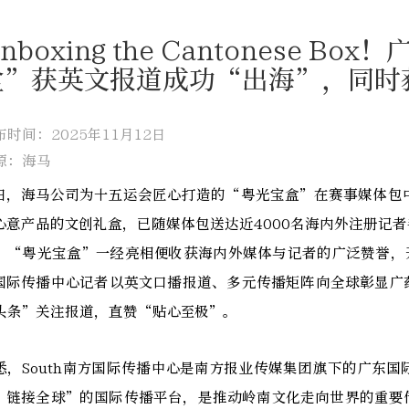
nboxing the Cantonese 
盒”获英文报道成功“出海”，同时
布时间：2025年11月12日
源：海马
日，海马公司为十五运会匠心打造的“粤光宝盒”在赛事媒体包
心意产品的文创礼盒，已随媒体包送达近4000名海内外注册记
，“粤光宝盒”一经亮相便收获海内外媒体与记者的广泛赞誉，开
国际传播中心记者以英文口播报道、多元传播矩阵向全球彰显广
头条”关注报道，直赞“贴心至极”。
悉，South南方国际传播中心是南方报业传媒集团旗下的广东
、链接全球”的国际传播平台，是推动岭南文化走向世界的重要