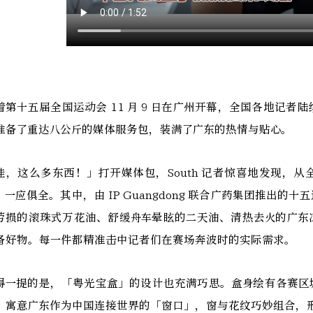
着第十五届全国运动会 11 月 9 日在广州开幕，全国各地记
准备了重达八公斤的媒体服务包，装满了广东的热情与贴心。
哇，这么多东西！」打开媒体包，South 记者惊喜地发现，
，一应俱全。其中，由 IP Guangdong 联合广药集团推出
劳损的滚珠式万花油、舒缓舟车晕眩的二天油、清热去火的广东
备好物。每一件都精准击中记者们在赛场奔波时的实际需求。
得一提的是，「粤光宝盒」的设计也充满巧思。盒身绘有各赛区
，寓意广东作为中国连接世界的「窗口」，窗与花纹巧妙组合，