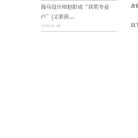
合
海马设计师赵影成“获奖专业
户”|又荣获...
以
2026-01-05