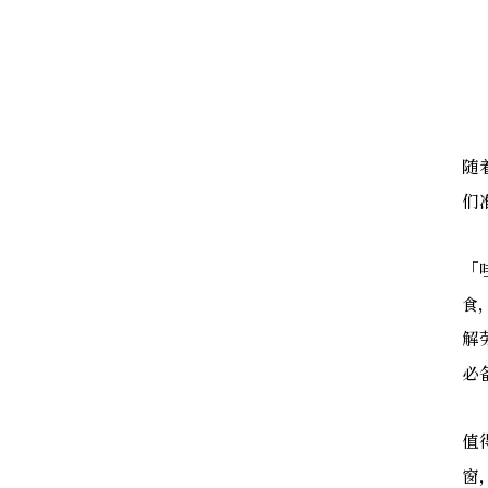
随
们
「
食
解
必
值
窗