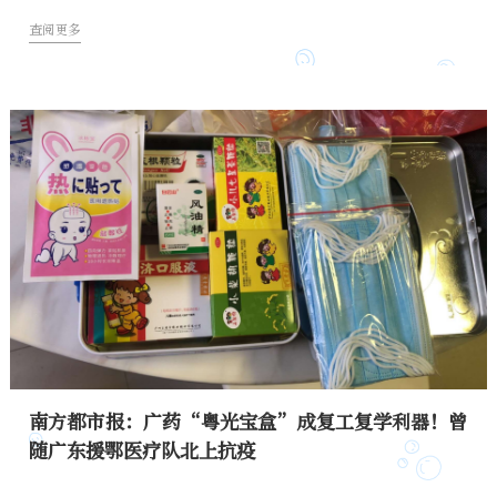
查阅更多
南方都市报：广药“粤光宝盒”成复工复学利器！曾
随广东援鄂医疗队北上抗疫