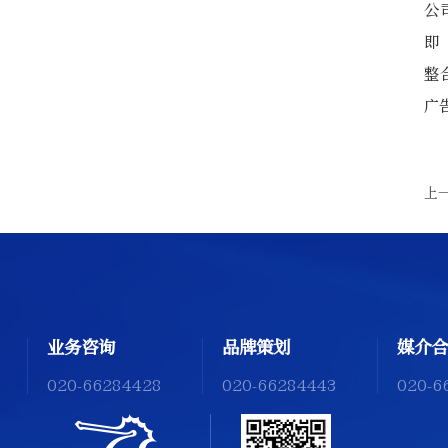
公
即
整
广
上
业务咨询
品牌策划
媒介合
020-66284428
020-66284443
020-6