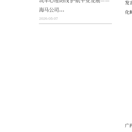
筑牢心理防线 护航平安发展——
发
海马公司...
化
2026-05-07
广