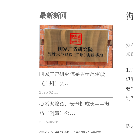
最新新闻
—
发
来
1
国家广告研究院品牌示范建设
记
（广州）实...
要
2026-02-11
钊
心系火焰蓝，安全护成长——海
马（创赢）公...
2026-05-26
陈