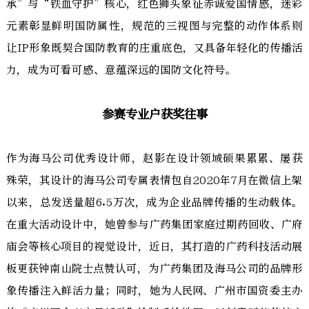
承”与“铁血守护”核心，红色狮头象征赤诚爱国情感，迷彩
元素彰显鲜明国防属性，规范的三视图与完整的动作体系则
让IP形象既契合国防教育的庄重底色，又具备年轻化的传播活
力，成为可看可感、意蕴深远的国防文化符号。
参赛专业户获奖往事
作为海马公司优秀设计师，赵影在设计领域硕果累累、屡获
殊荣，其设计的海马公司专属表情包自2020年7月在微信上架
以来，总发送量超6.5万次，成为企业品牌传播的生动载体。
在重大活动设计中，她曾参与广药集团家庭过期药回收、广府
庙会等核心项目的视觉设计，近日，其打造的广药科技活动展
板更获钟南山院士点赞认可，为广药集团及海马公司的品牌形
象传播注入鲜活力量；同时，她为人民网、广州市国资委主办