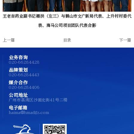
王老吉药业副书记禤洪（左三）与鹤山市文广新局代表、上升村村委代
表、海马公司项目团队代表合影
上一篇
目录
下一篇
业务咨询
020-66284428
品牌策划
020-66284443
媒介合作
020-66284406
公司地址
广州市荔湾区沙面北街41号二楼
电子邮箱
haima@hmadgz.com