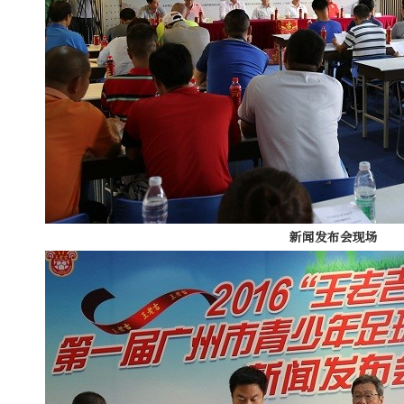
新闻发布会现场