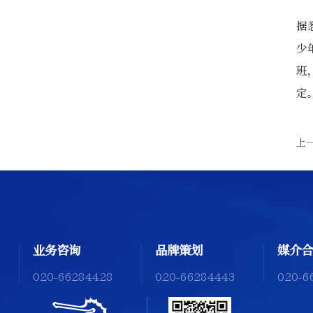
据
少
班
定
上
业务咨询
品牌策划
媒介合
020-66284428
020-66284443
020-6