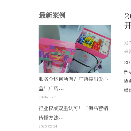
最新案例
发
来
2
部
服务全运何所有？广药捧出爱心
协
盒！广药...
媒
2025-11-12
行业权威双重认可！“海马营销
传播方法...
2026-02-24