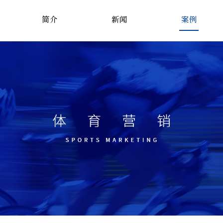
简介
新闻
案例