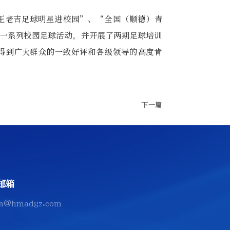
王老吉足球明星进校园”、“全国（顺德）青
等一系列校园足球活动，并开展了两期足球培训
得到广大群众的一致好评和各级领导的高度肯
下一篇
邮箱
a@hmadgz.com