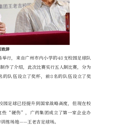
钊致辞
育场举行，来自广州市内小学的48支校园足球队
赛制作了介绍，此次比赛实行五人制比赛，分为
3名的队伍设立了奖杯，前8名的队伍设立了奖
校园足球已经提升到国家战略高度，但现在校
这些“硬伤”，广药集团成立了第一家企业办
训练场地——王老吉足球场。