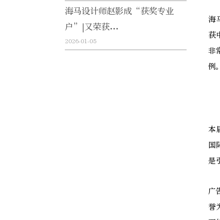
海马设计师赵影成“获奖专业
海
户”|又荣获...
获
2026-01-05
非
例
本
国
是
广
誉