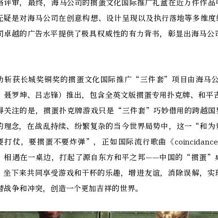
格评审，最终，海马公司的掼蛋文化国际推广礼盒在近万件作品
无疑是对海马公司在创意构想、设计呈现以及执行落地等多维度
司卓越的广告水平提供了极具权威性的有力背书，彰显出海马公
。
功斩获长城奖铜奖的掼蛋文化国际推广“三件套”项目由海马
、聂罗坤、吕志锋）推出，包含全英文版掼蛋专用扑克牌、和平吉祥
得关注的是，掼蛋扑克牌游戏只是“三件套”巧妙借用的跨越国
的理念，在战乱持续、纷繁复杂的当今世界局势中，这一“和为
要打仗，要掼蛋不要炸弹”，正如国际流行歌曲《coincida
，相遇在一桌边，打起了源自东方和平之邦——中国的“掼蛋”
，坐下来共同享受游戏和干杯的乐趣，增进友谊，消除误解，实
替战争和冲突，创造一个更加吉祥的世界。