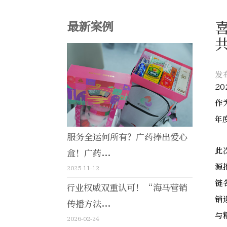
最新案例
发
2
作
年
服务全运何所有？广药捧出爱心
此
盒！广药...
源
2025-11-12
链
行业权威双重认可！“海马营销
销
传播方法...
与
2026-02-24