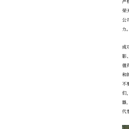
严
荣
公
力
成
影
值
和
不
们
器
代