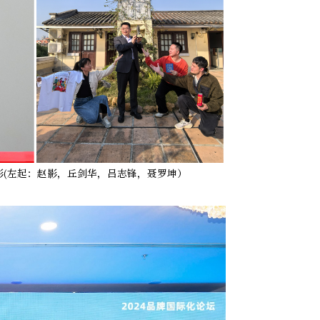
影(左起：赵影，丘剑华，吕志锋，聂罗坤）