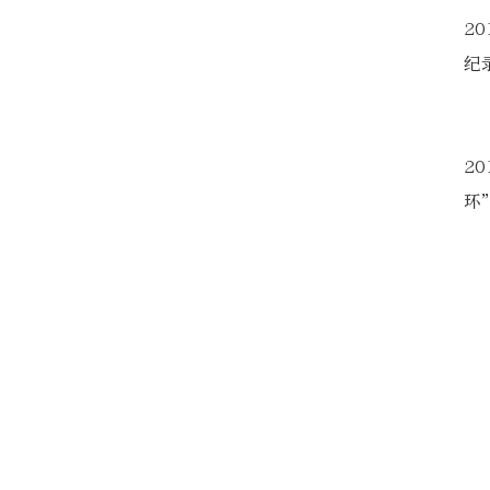
2
纪
2
环