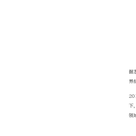
据
界
2
下
领