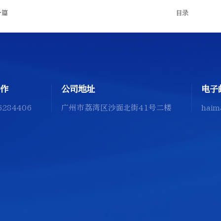
一篇
目录
作
公司地址
电子
6284406
广州市荔湾区沙面北街41号二楼
haim