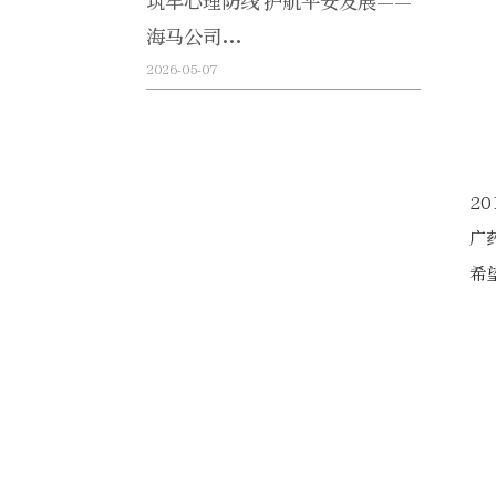
筑牢心理防线 护航平安发展——
海马公司...
2026-05-07
2
广
希