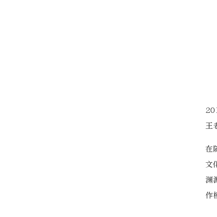
2
王
在
文
渊
作