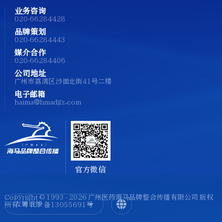
业务咨询
020-66284428
品牌策划
020-66284443
媒介合作
020-66284406
公司地址
广州市荔湾区沙面北街41号二楼
电子邮箱
haima@hmadgz.com
官方微信
Copyright © 1993 - 2026 广州医药海马品牌整合传播有限公司 版权
友情链接
所有.
粤 ICP 备13055691号