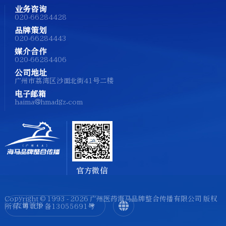
业务咨询
020-66284428
品牌策划
020-66284443
媒介合作
020-66284406
公司地址
广州市荔湾区沙面北街41号二楼
电子邮箱
haima@hmadgz.com
官方微信
Copyright © 1993 - 2026 广州医药海马品牌整合传播有限公司 版权
友情链接
所有.
粤 ICP 备13055691号