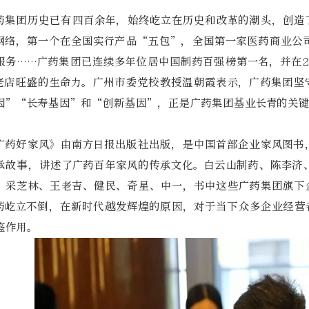
药集团历史已有四百余年，始终屹立在历史和改革的潮头，创造
网络，第一个在全国实行产品“五包”，全国第一家医药商业公
服务……广药集团已连续多年位居中国制药百强榜第一名，并在2
老店旺盛的生命力。广州市委党校教授温朝霞表示，广药集团坚
因”“长寿基因”和“创新基因”，正是广药集团基业长青的关
广药好家风》由南方日报出版社出版，是中国首部企业家风图书
承故事，讲述了广药百年家风的传承文化。白云山制药、陈李济
、采芝林、王老吉、健民、奇星、中一，书中这些广药集团旗下
药屹立不倒，在新时代越发辉煌的原因，对于当下众多企业经营
鉴作用。