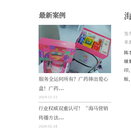
最新案例
发
来
陈
媒
印
服务全运何所有？广药捧出爱心
版
盒！广药...
2025-11-12
行业权威双重认可！“海马营销
传播方法...
2026-02-24