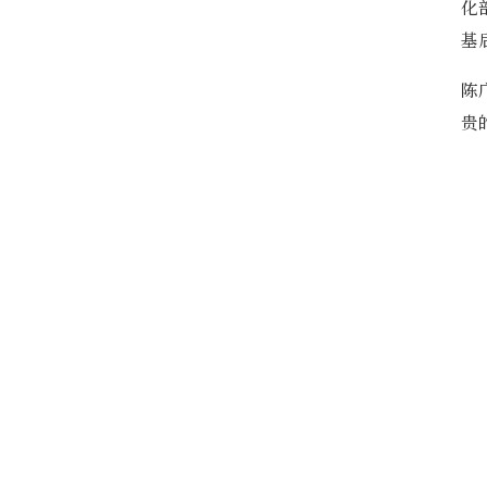
化
基
陈
贵