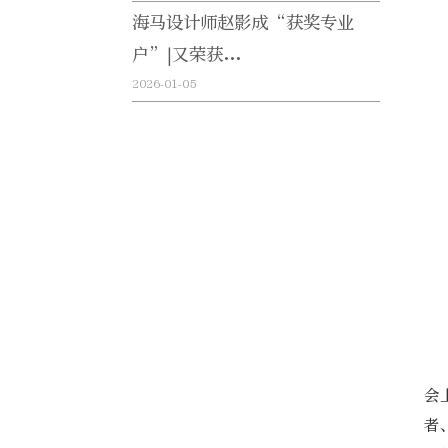
海马设计师赵影成“获奖专业
户”|又荣获...
2026-01-05
会
者