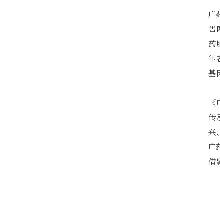
广
售
药
年
基
《
传
兴
广
借