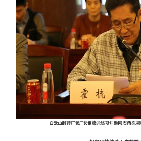
白云山制药厂老厂长霍梳讲述习仲勋同志两次视