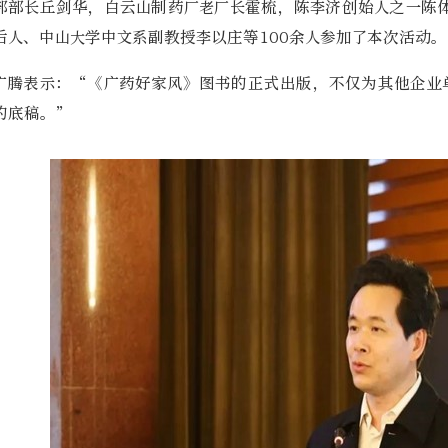
部部长丘剑华，白云山制药厂老厂长霍梳，陈李济创始人之一陈
后人、中山大学中文系副教授李以庄等100余人参加了本次活动。
广腾表示：“《广药好家风》图书的正式出版，不仅为其他企业
的底稿。”